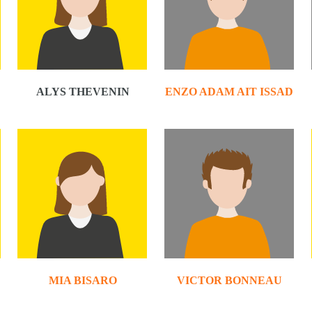
ALYS THEVENIN
ENZO ADAM AIT ISSAD
MIA BISARO
VICTOR BONNEAU