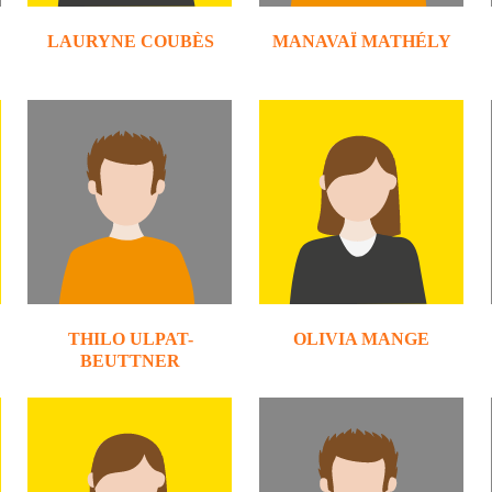
LAURYNE COUBÈS
MANAVAÏ MATHÉLY
THILO ULPAT-
OLIVIA MANGE
BEUTTNER