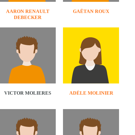
AARON RENAULT
GAËTAN ROUX
DEBECKER
VICTOR MOLIERES
ADÈLE MOLINIER