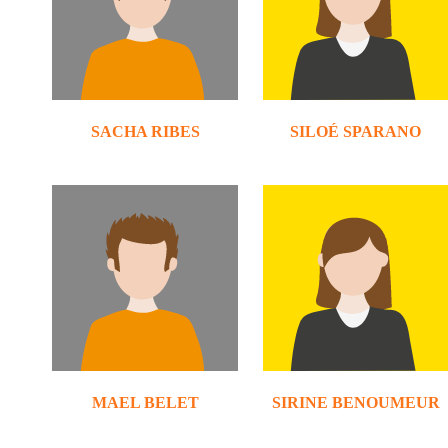
SACHA RIBES
SILOÉ SPARANO
MAEL BELET
SIRINE BENOUMEUR