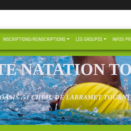
INSCRIPTIONS/REINSCRIPTIONS
LES GROUPES
INFOS PR
TE NATATION T
 OASIS ,51 CHEM. DE LARRAMET TOURN