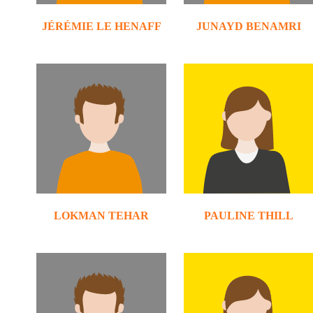
JÉRÉMIE LE HENAFF
JUNAYD BENAMRI
LOKMAN TEHAR
PAULINE THILL