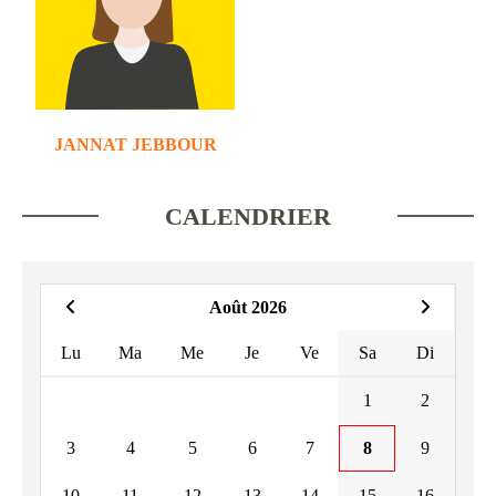
JANNAT JEBBOUR
CALENDRIER
Août 2026
Lu
Ma
Me
Je
Ve
Sa
Di
1
2
3
4
5
6
7
8
9
10
11
12
13
14
15
16