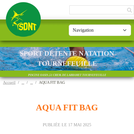
Panneau de gestion des cookies
SPORT DÉTENTE NATATION
TOURNEFEUILLE
PISCINE OASIS ,51 CHEM. DE LARRAMET TOURNEFEUILLE
Accueil
AQUA FIT BAG
AQUA FIT BAG
PUBLIÉE LE
17 MAI 2025